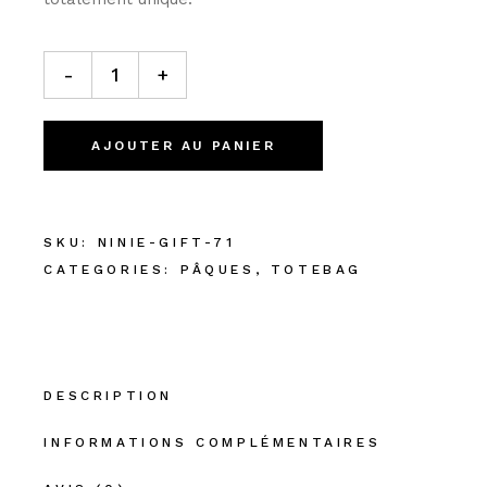
TOTEBAG "LA CHASSE AUX OEUFS DE & PRÉNOM FILLE"
-
+
AJOUTER AU PANIER
SKU:
NINIE-GIFT-71
CATEGORIES:
PÂQUES
,
TOTEBAG
DESCRIPTION
INFORMATIONS COMPLÉMENTAIRES