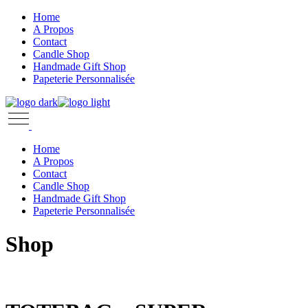
Skip
Home
to
A Propos
the
Contact
content
Candle Shop
Handmade Gift Shop
Papeterie Personnalisée
Home
A Propos
Contact
Candle Shop
Handmade Gift Shop
Papeterie Personnalisée
Shop