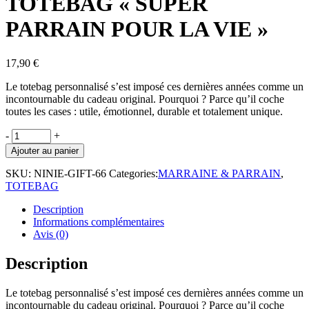
TOTEBAG « SUPER
PARRAIN POUR LA VIE »
17,90
€
Le totebag
personnalisé
s’est imposé ces dernières années comme un
incontournable du cadeau original. Pourquoi ? Parce qu’il coche
toutes les cases :
utile, émotionnel, durable et totalement unique
.
TOTEBAG
-
+
"SUPER
Ajouter au panier
PARRAIN
POUR
SKU:
NINIE-GIFT-66
Categories:
MARRAINE & PARRAIN
,
LA
TOTEBAG
VIE"
quantity
Description
Informations complémentaires
Avis (0)
Description
Le totebag
personnalisé
s’est imposé ces dernières années comme un
incontournable du cadeau original. Pourquoi ? Parce qu’il coche