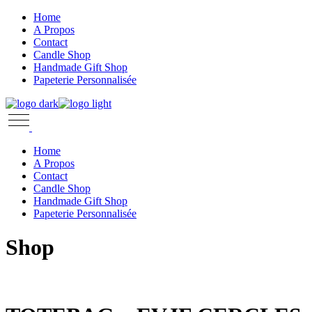
Skip
Home
to
A Propos
the
Contact
content
Candle Shop
Handmade Gift Shop
Papeterie Personnalisée
Home
A Propos
Contact
Candle Shop
Handmade Gift Shop
Papeterie Personnalisée
Shop