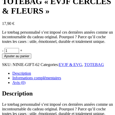
TOTEBAG « EVJF CERCLES
& FLEURS »
17,90
€
Le totebag
personnalisé
s’est imposé ces dernières années comme un
incontournable du cadeau original. Pourquoi ? Parce qu’il coche
toutes les cases :
utile, émotionnel, durable et totalement unique
.
TOTEBAG
-
+
"EVJF
Ajouter au panier
CERCLES
&
SKU:
NINIE-GIFT-62
Categories:
EVJF & EVG
,
TOTEBAG
FLEURS"
quantity
Description
Informations complémentaires
Avis (0)
Description
Le totebag
personnalisé
s’est imposé ces dernières années comme un
incontournable du cadeau original. Pourquoi ? Parce qu’il coche
toutes les cases :
utile, émotionnel, durable et totalement unique
.