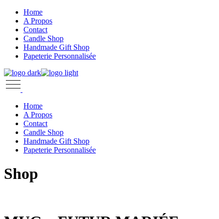
Skip
Home
to
A Propos
the
Contact
content
Candle Shop
Handmade Gift Shop
Papeterie Personnalisée
Home
A Propos
Contact
Candle Shop
Handmade Gift Shop
Papeterie Personnalisée
Shop