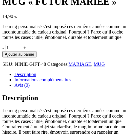
MUG « FUTUR MARIÉE »
14,90
€
Le mug
personnalisé
s’est imposé ces dernières années comme un
incontournable du cadeau original. Pourquoi ? Parce qu’il coche
toutes les cases :
utile, émotionnel, durable et totalement unique
.
MUG
-
+
"FUTUR
Ajouter au panier
MARIÉE"
quantity
SKU:
NINIE-GIFT-48
Categories:
MARIAGE
,
MUG
Description
Informations complémentaires
Avis (0)
Description
Le mug
personnalisé
s’est imposé ces dernières années comme un
incontournable du cadeau original. Pourquoi ? Parce qu’il coche
toutes les cases :
utile, émotionnel, durable et totalement unique
.
Contrairement à un objet standardisé, le mug
imprimé
raconte une
histoire. Il peut faire rire, émouvoir, surprendre ou rappeler un