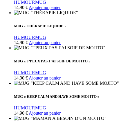
HUMOUR
MUG
être
14,90
€
Ajouter au panier
choisies
sur
la
page
MUG « THÉRAPIE LIQUIDE »
du
produit
HUMOUR
MUG
14,90
€
Ajouter au panier
MUG « J’PEUX PAS J’AI SOIF DE MOJITO »
HUMOUR
MUG
14,90
€
Ajouter au panier
MUG « KEEP CALM AND HAVE SOME MOJITO »
HUMOUR
MUG
14,90
€
Ajouter au panier