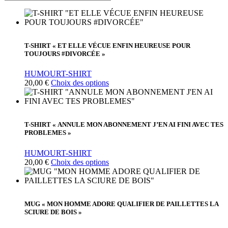
T-SHIRT « ET ELLE VÉCUE ENFIN HEUREUSE POUR
TOUJOURS #DIVORCÉE »
HUMOUR
T-SHIRT
Ce
20,00
€
Choix des options
produit
a
plusieurs
variations.
T-SHIRT « ANNULE MON ABONNEMENT J’EN AI FINI AVEC TES
Les
PROBLEMES »
options
peuvent
HUMOUR
T-SHIRT
être
Ce
20,00
€
Choix des options
choisies
produit
sur
a
la
plusieurs
page
variations.
du
MUG « MON HOMME ADORE QUALIFIER DE PAILLETTES LA
Les
produit
SCIURE DE BOIS »
options
peuvent