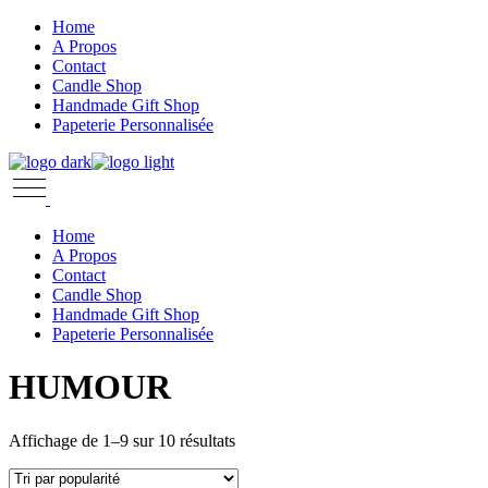
Skip
Home
to
A Propos
the
Contact
content
Candle Shop
Handmade Gift Shop
Papeterie Personnalisée
Home
A Propos
Contact
Candle Shop
Handmade Gift Shop
Papeterie Personnalisée
HUMOUR
Trié
Affichage de 1–9 sur 10 résultats
par
popularité