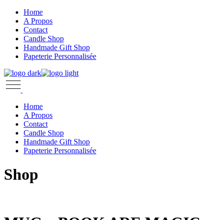
Skip
Home
to
A Propos
the
Contact
content
Candle Shop
Handmade Gift Shop
Papeterie Personnalisée
Home
A Propos
Contact
Candle Shop
Handmade Gift Shop
Papeterie Personnalisée
Shop