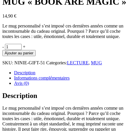
MUG « BOOK ARE MAGIC »
14,90
€
Le mug
personnalisé
s’est imposé ces dernières années comme un
incontournable du cadeau original. Pourquoi ? Parce qu’il coche
toutes les cases :
utile, émotionnel, durable et totalement unique
.
MUG
-
+
"BOOK
Ajouter au panier
ARE
MAGIC"
SKU:
NINIE-GIFT-51
Categories:
LECTURE
,
MUG
quantity
Description
Informations complémentaires
Avis (0)
Description
Le mug
personnalisé
s’est imposé ces dernières années comme un
incontournable du cadeau original. Pourquoi ? Parce qu’il coche
toutes les cases :
utile, émotionnel, durable et totalement unique
.
Contrairement à un objet standardisé, le mug
imprimé
raconte une
histoire. Il peut faire rire, émouvoir, surprendre ou rappeler un