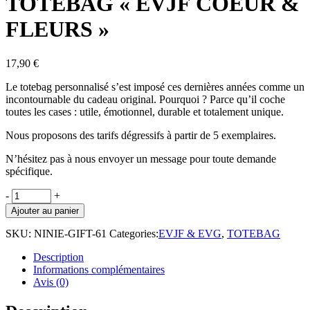
TOTEBAG « EVJF COEUR &
FLEURS »
17,90
€
Le totebag
personnalisé
s’est imposé ces dernières années comme un
incontournable du cadeau original. Pourquoi ? Parce qu’il coche
toutes les cases :
utile, émotionnel, durable et totalement unique
.
Nous proposons des tarifs dégressifs à partir de 5 exemplaires.
N’hésitez pas à nous envoyer un message pour toute demande
spécifique.
TOTEBAG
-
+
"EVJF
Ajouter au panier
COEUR
&
SKU:
NINIE-GIFT-61
Categories:
EVJF & EVG
,
TOTEBAG
FLEURS"
quantity
Description
Informations complémentaires
Avis (0)