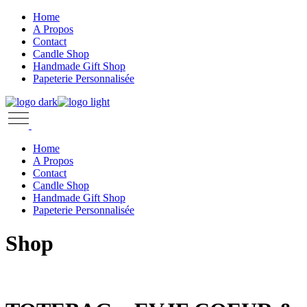
Skip
Home
to
A Propos
the
Contact
content
Candle Shop
Handmade Gift Shop
Papeterie Personnalisée
Home
A Propos
Contact
Candle Shop
Handmade Gift Shop
Papeterie Personnalisée
Shop