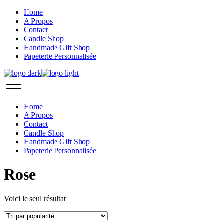
Skip
Home
to
A Propos
the
Contact
content
Candle Shop
Handmade Gift Shop
Papeterie Personnalisée
Home
A Propos
Contact
Candle Shop
Handmade Gift Shop
Papeterie Personnalisée
Rose
Voici le seul résultat