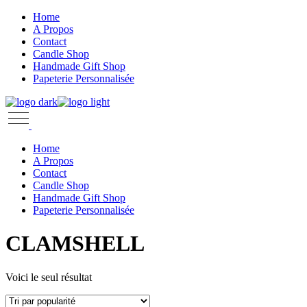
Skip
Home
to
A Propos
the
Contact
content
Candle Shop
Handmade Gift Shop
Papeterie Personnalisée
Home
A Propos
Contact
Candle Shop
Handmade Gift Shop
Papeterie Personnalisée
CLAMSHELL
Voici le seul résultat