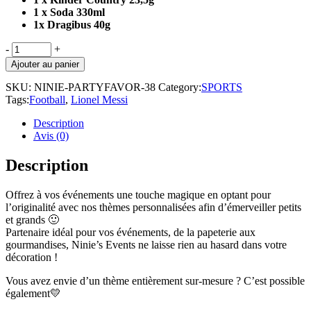
1 x Soda 330ml
1x Dragibus 40g
PAPETERIE
-
+
PERSONNALISÉE
Ajouter au panier
:
"FOOTBALL
SKU:
NINIE-PARTYFAVOR-38
Category:
SPORTS
LIONEL
Tags:
Football
,
Lionel Messi
MESSI"
quantity
Description
Avis (0)
Description
Offrez à vos événements une touche magique en optant pour
l’originalité avec nos thèmes personnalisées afin d’émerveiller petits
et grands 🙂
Partenaire idéal pour vos événements, de la papeterie aux
gourmandises, Ninie’s Events ne laisse rien au hasard dans votre
décoration !
Vous avez envie d’un thème entièrement sur-mesure
? C’est possible
également💛