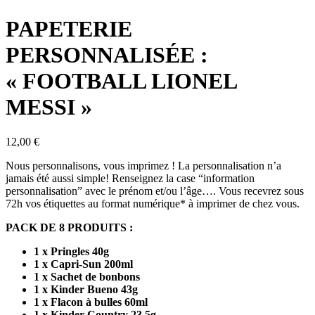
PAPETERIE
PERSONNALISÉE :
« FOOTBALL LIONEL
MESSI »
12,00
€
Nous personnalisons, vous imprimez ! La personnalisation n’a
jamais été aussi simple! Renseignez la case “information
personnalisation” avec le prénom et/ou l’âge
…
. Vous recevrez sous
72h vos étiquettes au format numérique* à imprimer de chez vous.
PACK DE 8 PRODUITS :
1 x Pringles 40g
1 x Capri-Sun 200ml
1 x Sachet de bonbons
1 x Kinder Bueno 43g
1 x Flacon à bulles 60ml
1 x Kinder Country 23,5g