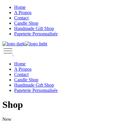
Skip
Home
to
A Propos
the
Contact
content
Candle Shop
Handmade Gift Shop
Papeterie Personnalisée
Home
A Propos
Contact
Candle Shop
Handmade Gift Shop
Papeterie Personnalisée
Shop
New