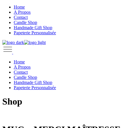
Skip
Home
to
A Propos
the
Contact
content
Candle Shop
Handmade Gift Shop
Papeterie Personnalisée
Home
A Propos
Contact
Candle Shop
Handmade Gift Shop
Papeterie Personnalisée
Shop