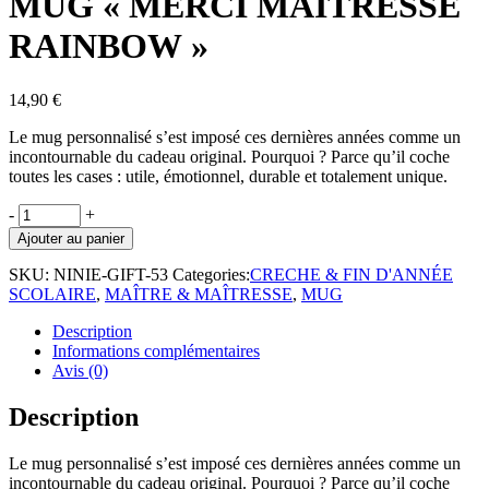
MUG « MERCI MAÎTRESSE
RAINBOW »
14,90
€
Le mug
personnalisé
s’est imposé ces dernières années comme un
incontournable du cadeau original. Pourquoi ? Parce qu’il coche
toutes les cases :
utile, émotionnel, durable et totalement unique
.
MUG
-
+
"MERCI
Ajouter au panier
MAÎTRESSE
RAINBOW"
SKU:
NINIE-GIFT-53
Categories:
CRECHE & FIN D'ANNÉE
quantity
SCOLAIRE
,
MAÎTRE & MAÎTRESSE
,
MUG
Description
Informations complémentaires
Avis (0)
Description
Le mug
personnalisé
s’est imposé ces dernières années comme un
incontournable du cadeau original. Pourquoi ? Parce qu’il coche