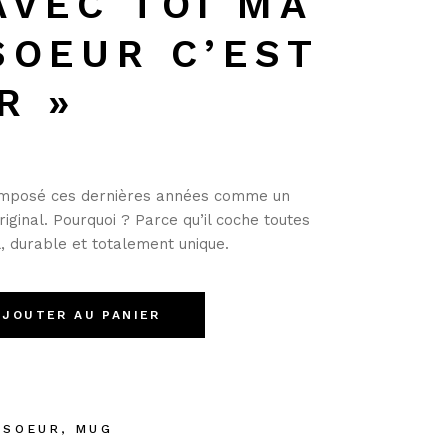
AVEC TOI MA
SOEUR C’EST
R »
imposé ces dernières années comme un
iginal. Pourquoi ? Parce qu’il coche toutes
l, durable et totalement unique
.
OEUR C'EST FOREVER" quantity
AJOUTER AU PANIER
 SOEUR
,
MUG