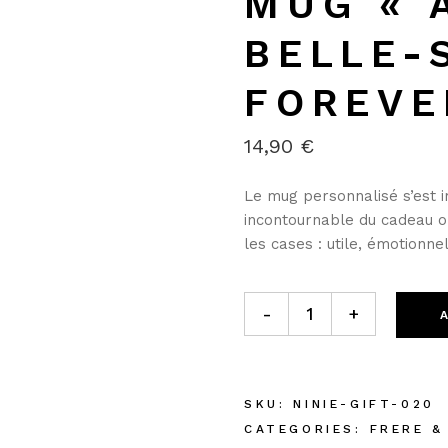
MUG « 
BELLE-
FOREVE
14,90
€
Le mug
personnalisé
s’est 
incontournable du cadeau or
les cases :
utile, émotionne
MUG "AVEC TOI MA BELLE-S
-
+
SKU:
NINIE-GIFT-020
CATEGORIES:
FRERE &