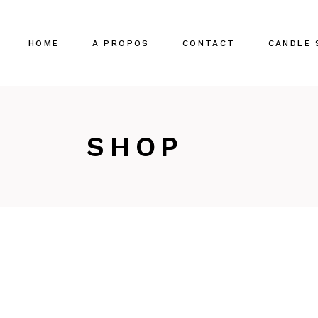
Skip
to
the
content
HOME
A PROPOS
CONTACT
CANDLE 
SHOP