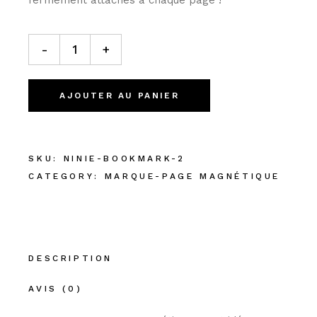
fermement attachés à chaque page !
MARQUE-PAGE MAGNÉTIQUE "ANIMAUX" 1 quantity
-
+
AJOUTER AU PANIER
SKU:
NINIE-BOOKMARK-2
CATEGORY:
MARQUE-PAGE MAGNÉTIQUE
DESCRIPTION
AVIS (0)