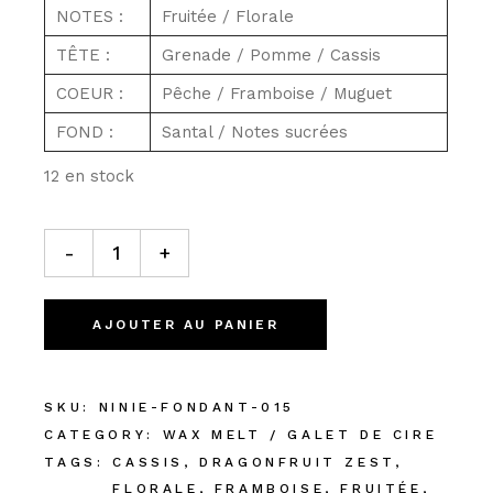
NOTES :
Fruitée / Florale
TÊTE :
Grenade / Pomme / Cassis
COEUR :
Pêche / Framboise / Muguet
FOND :
Santal / Notes sucrées
12 en stock
GALET DE CIRE ±15G : DRAGONFRUIT ZEST quantity
-
+
AJOUTER AU PANIER
SKU:
NINIE-FONDANT-015
CATEGORY:
WAX MELT / GALET DE CIRE
TAGS:
CASSIS
,
DRAGONFRUIT ZEST
,
FLORALE
,
FRAMBOISE
,
FRUITÉE
,