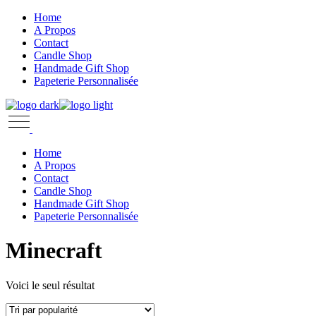
Skip
Home
to
A Propos
the
Contact
content
Candle Shop
Handmade Gift Shop
Papeterie Personnalisée
Home
A Propos
Contact
Candle Shop
Handmade Gift Shop
Papeterie Personnalisée
Minecraft
Voici le seul résultat