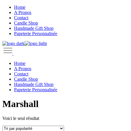
Skip
Home
to
A Propos
the
Contact
content
Candle Shop
Handmade Gift Shop
Papeterie Personnalisée
Home
A Propos
Contact
Candle Shop
Handmade Gift Shop
Papeterie Personnalisée
Marshall
Voici le seul résultat