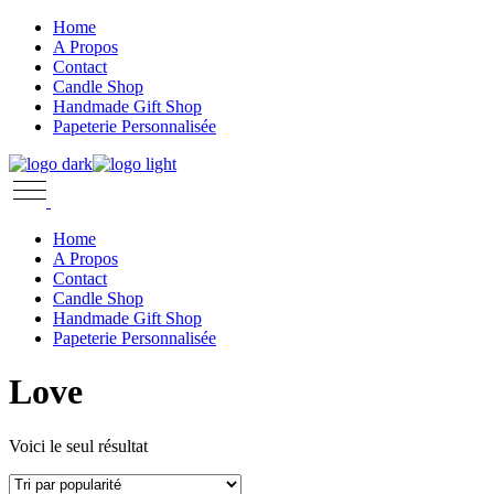
Skip
Home
to
A Propos
the
Contact
content
Candle Shop
Handmade Gift Shop
Papeterie Personnalisée
Home
A Propos
Contact
Candle Shop
Handmade Gift Shop
Papeterie Personnalisée
Love
Voici le seul résultat