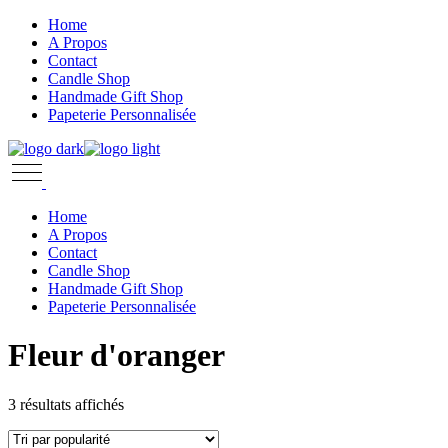
Skip
Home
to
A Propos
the
Contact
content
Candle Shop
Handmade Gift Shop
Papeterie Personnalisée
Home
A Propos
Contact
Candle Shop
Handmade Gift Shop
Papeterie Personnalisée
Fleur d'oranger
Trié
3 résultats affichés
par
popularité