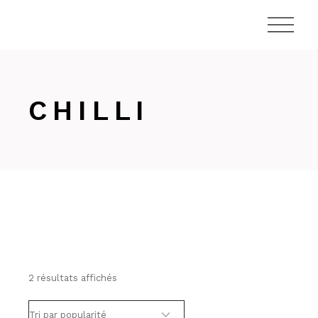
Skip
to
the
content
CHILLI
Trié
2 résultats affichés
par
popularité