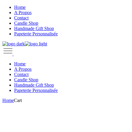
Skip
Home
to
A Propos
the
Contact
content
Candle Shop
Handmade Gift Shop
Papeterie Personnalisée
Home
A Propos
Contact
Candle Shop
Handmade Gift Shop
Papeterie Personnalisée
Home
Cart